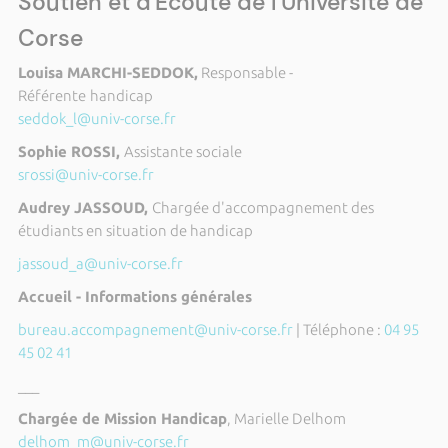
Soutien et d'Écoute de l'Université de
Corse
Louisa MARCHI-SEDDOK,
Responsable -
Référente
handicap
seddok_l@univ-corse.fr
Sophie ROSSI,
Assistante sociale
srossi@univ-corse.fr
Audrey JASSOUD,
Chargée d'accompagnement des
étudiants en situation de handicap
jassoud_a@univ-corse.fr
Accueil - Informations générales
bureau.accompagnement@univ-corse.fr
| Téléphone :
04 95
45 02 41
___
Chargée de Mission Handicap
, Marielle Delhom
delhom_m@univ-corse.fr