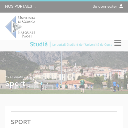
NOS PORTAILS :
Se connecter
Studià |
Le portail étudiant de l'Université de Corse
VIE ÉTUDIANTE
|
Sport
SPORT