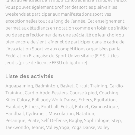
lundi au vendredi de 17h30 à 23h00 et entre 12h00 et 14h00.
Vous pouvez également profiter des sorties plein-air les
weekends et participer aux manifestations sportives
exceptionnelles tout au long de l’année. Cet enseignement
permet aux étudiants en notation comme en loisir de s'initier
ou de se perfectionner dans une spécialité de leur choix ou
bien encore de s'entraîner et de participer dans le cadre de
l'Association Sportive aux compétitions organisées par la
Fédération Française du Sport Universitaire (F.F.S.U.) les
jeudis (prise de licence FFSU obligatoire).
Liste des activités
Aquapalming, Badminton, Basket, Circuit Training, Cardio-
Training, Cardio-Abdo-Fessiers, Course à pied, Coaching,
Killer Calory, Full body Work,Danse, Echecs, Equitation,
Escalade, Fitness, Football, Futsal, Futnet, Gymnastique,
Handball, Cyclisme, , Musculation, Natation,
Pétanque, Pilate, Self Defense, Rugby, Sophrologie, Step,
Taekwondo, Tennis, Volley,Yoga, Yoga Danse, Volley.