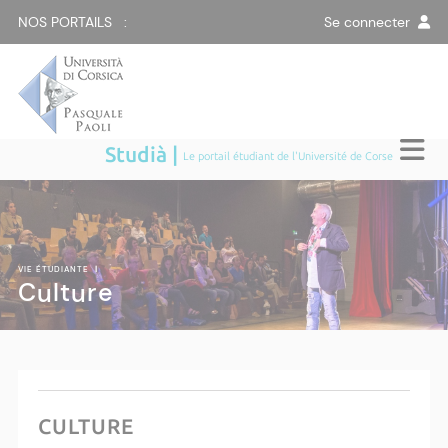
NOS PORTAILS :
Se connecter
Studià |
Le portail étudiant de l'Université de Corse
VIE ÉTUDIANTE
|
Culture
CULTURE