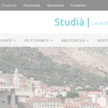
Étudiants
Personnels
Recherche
Fondation
Studià |
Le port
OLARITÉ
VIE ÉTUDIANTE
BIBLIOTHÈQUE
INSER