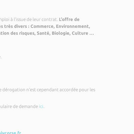
ploi à l’issue de leur contrat.
L’offre de
és très divers : Commerce, Environnement,
ion des risques, Santé, Biologie, Culture …
e.
ne dérogation n’est cependant accordée pour les
rmulaire de demande
ici
.
ivcorse.fr