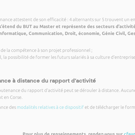
nance attestent de son efficacité : 4 alternants sur 5 trouvent un em
s’étend du BUT au Master et représente des secteurs d’activit
nformatique, Communication, Droit, économie, Génie Civil, Gest
 de la compétence à son projet professionnel ;
, la possibilité de former les futurs salariés à sa culture d’entrepris
ance à distance du rapport d’activité
soutenance du rapport d’activité peut se dérouler à distance. Aucu
nt en Corse.
ance des
modalités relatives à ce dispositif
et de télécharger le fo
Pour plus de renseignements, rendez-vous sur
cfaun