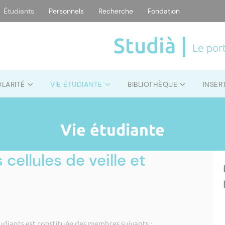
Étudiants
Personnels
Recherche
Fondation
Studià |
Le port
OLARITÉ
VIE ÉTUDIANTE
BIBLIOTHÈQUE
INSER
Vie étudiante
ellules de veille et
étudiants est constituée des membres suivants :