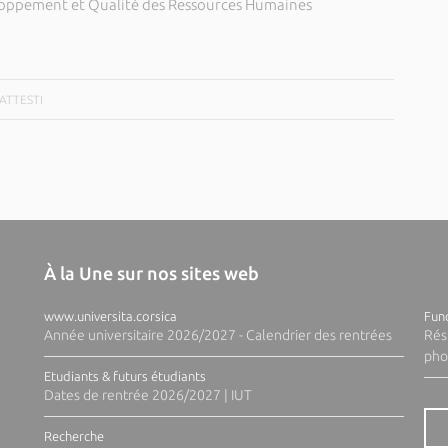
loppement et Qualité des Ressources Humaines
BATTESTI
À la Une sur nos sites web
www.universita.corsica
Fund
Année universitaire 2026/2027 - Calendrier des rentrées
Rés
pho
Etudiants & futurs étudiants
Dates de rentrée 2026/2027 | IUT
Recherche