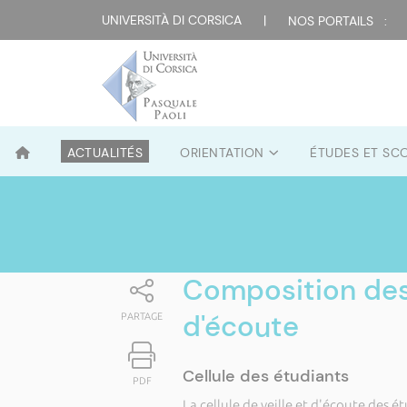
UNIVERSITÀ DI CORSICA
|
NOS PORTAILS :
ACTUALITÉS
ORIENTATION
ÉTUDES ET SC
Composition des c
d'écoute
PARTAGE
Cellule des étudiants
PDF
La cellule de veille et d'écoute des 