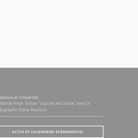
azione di l'Università
idence Ange Tomasi "Lagune and Zeste" avec la
tographe Diane Moulenc
ACTUS ET CALENDRIER ÉVÈNEMENTIEL