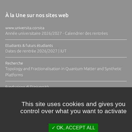
À la Une sur nos sites web
www.universita.corsica
Année universitaire 2026/2027 - Calendrier des rentrées
Etudiants & futurs étudiants
Dates de rentrée 2026/2027 | IUT
Recherche
Topology and Fractionalisation in Quantum Matter and Synthetic
Platforms
Fundazione di l'Università
Résidence Ange Tomasi "Lagune and Zeste" avec la photographe
Diane Moulenc
This site uses cookies and gives you
control over what you want to activate
ACTUS ET CALENDRIER ÉVÈNEMENTIEL
OK, ACCEPT ALL