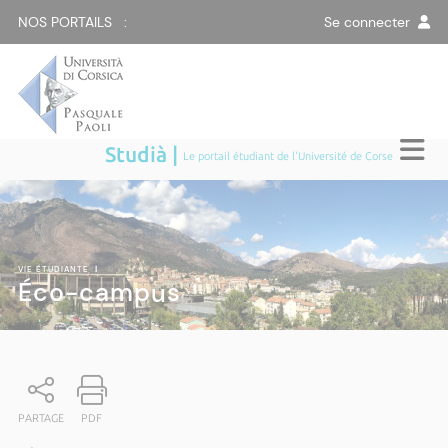
NOS PORTAILS :
Se connecter
Studià |
Le portail étudiant de l'Université de Corse
VIE ÉTUDIANTE
|
Éco-campus
PARTAGE
PDF