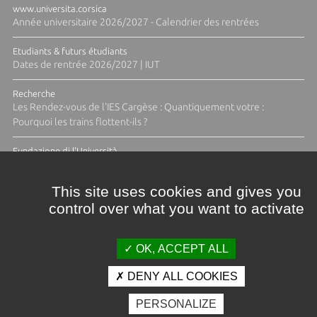
www.universita.corsica
Année universitaire 2026/2027 - Calendrier des rentrées
Etudiants & futurs étudiants
Dates de rentrée 2026/2027 | IUT
Recherche
Les Rendez-vous de l'IES Cargèse : Quantiquement votre :
Pourquoi les trains flottent-ils ?
Fundazione di l'Università
Résidence Ange Tomasi "Lagune and Zeste" avec la photographe
Diane Moulenc
This site uses cookies and gives you
control over what you want to activate
ACTUS ET CALENDRIER ÉVÈNEMENTIEL
OK, ACCEPT ALL
DENY ALL COOKIES
Crédits et mentions légales
PERSONALIZE
Contacts
Plan d'accès
Espace presse
Photothèque