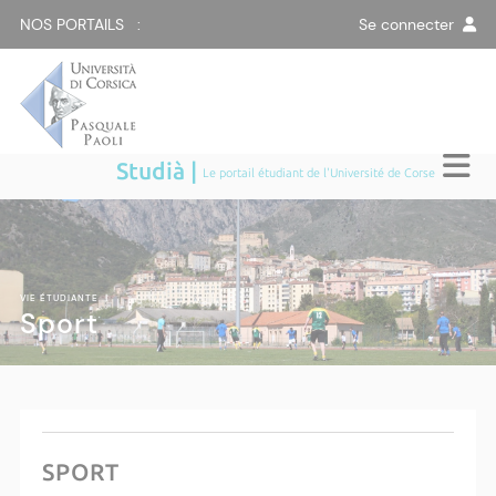
NOS PORTAILS :
Se connecter
Studià |
Le portail étudiant de l'Université de Corse
VIE ÉTUDIANTE
|
Sport
SPORT