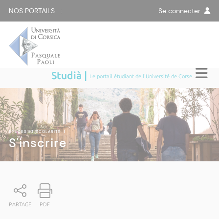
NOS PORTAILS :
Se connecter
Studià |
Le portail étudiant de l'Université de Corse
ÉTUDES ET SCOLARITÉ
|
S'inscrire
PARTAGE
PDF