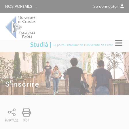
NOS PORTAILS :
Se connecter
Studià |
Le portail étudiant de l'Université de Corse
ÉTUDES ET SCOLARITÉ
|
S'inscrire
PARTAGE
PDF