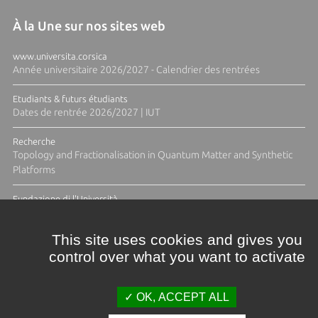
À la Une sur nos sites web
www.universita.corsica
Année universitaire 2026/2027 - Calendrier des rentrées
Etudiants & futurs étudiants
Dates de rentrée 2026/2027 | IUT
Recherche
Topology and Fractionalisation in Quantum Matter and Synthetic
Platforms
Fundazione di l'Università
Résidence Ange Tomasi "Lagune and Zeste" avec la photographe
Diane Moulenc
This site uses cookies and gives you
control over what you want to activate
ACTUS ET CALENDRIER ÉVÈNEMENTIEL
OK, ACCEPT ALL