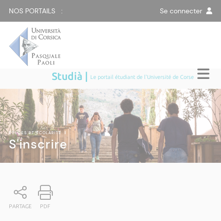
NOS PORTAILS :
Se connecter
Studià |
Le portail étudiant de l'Université de Corse
ÉTUDES ET SCOLARITÉ
|
S'inscrire
PARTAGE
PDF