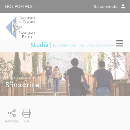
NOS PORTAILS :
Se connecter
Studià |
Le portail étudiant de l'Université de Corse
ÉTUDES ET SCOLARITÉ
|
S'inscrire
PARTAGE
PDF