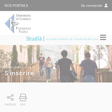
NOS PORTAILS :
Se connecter
Studià |
Le portail étudiant de l'Université de Corse
ÉTUDES ET SCOLARITÉ
|
S'inscrire
PARTAGE
PDF