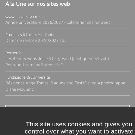
À la Une sur nos sites web
www.universita.corsica
Année universitaire 2026/2027 - Calendrier des rentrées
Etudiants & futurs étudiants
Dates de rentrée 2026/2027 | IUT
Recherche
Les Rendez-vous de l'IES Cargèse : Quantiquement votre :
Pourquoi les trains flottent-ils ?
Fundazione di l'Università
Résidence Ange Tomasi "Lagune and Zeste" avec la photographe
Diane Moulenc
ACTUS ET CALENDRIER ÉVÈNEMENTIEL
This site uses cookies and gives you
control over what you want to activate