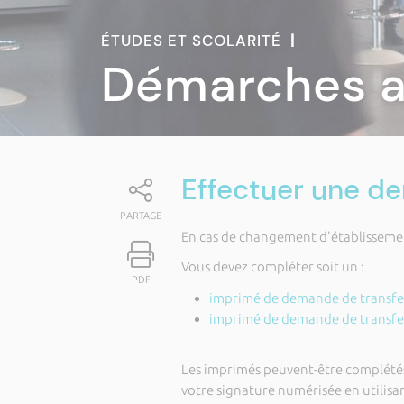
ÉTUDES ET SCOLARITÉ
|
Démarches a
Effectuer une d
PARTAGE
En cas de changement d'établissemen
Vous devez compléter soit un :
PDF
imprimé de demande de transfe
imprimé de demande de transfer
Les imprimés peuvent-être complétés
votre signature numérisée en utilisa