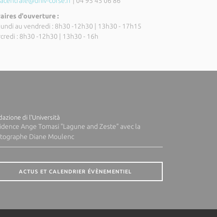
lacentrale@univ-corse.fr
| 04 95 45 06 86
aires d'ouverture :
lundi au vendredi : 8h30 -12h30 | 13h30 - 17h15
credi : 8h30 -12h30 | 13h30 - 16h
azione di l'Università
idence Ange Tomasi "Lagune and Zeste" avec la
tographe Diane Moulenc
ACTUS ET CALENDRIER ÉVÈNEMENTIEL