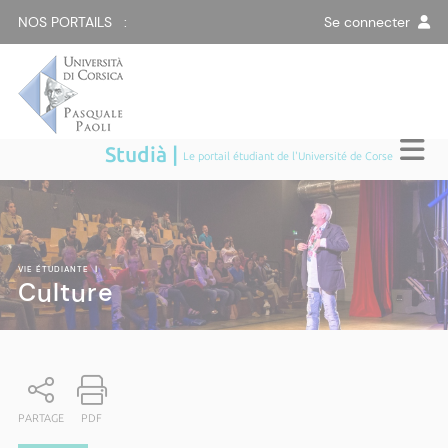
NOS PORTAILS :
Se connecter
Studià |
Le portail étudiant de l'Université de Corse
VIE ÉTUDIANTE
|
Culture
PARTAGE
PDF