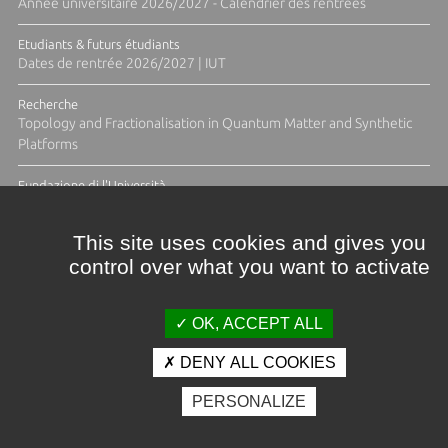
Année universitaire 2026/2027 - Calendrier des rentrées
Etudiants & futurs étudiants
Dates de rentrée 2026/2027 | IUT
Recherche
Topology and Fractionalisation in Quantum Matter and Synthetic
Platforms
Fundazione di l'Università
Résidence Ange Tomasi "Lagune and Zeste" avec la photographe
Diane Moulenc
This site uses cookies and gives you
control over what you want to activate
ACTUS ET CALENDRIER ÉVÈNEMENTIEL
OK, ACCEPT ALL
DENY ALL COOKIES
Crédits et mentions légales
PERSONALIZE
Contacts
Plan d'accès
Espace presse
Photothèque
Recrutement
Marchés publics