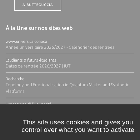
A BUTTEGUCCIA
À la Une sur nos sites web
www.universita.corsica
Année universitaire 2026/2027 - Calendrier des rentrées
Etudiants & futurs étudiants
Dates de rentrée 2026/2027 | IUT
Recherche
Topology and Fractionalisation in Quantum Matter and Synthetic
Platforms
Fundazione di l'Università
Résidence Ange Tomasi "Lagune and Zeste" avec la photographe
Diane Moulenc
This site uses cookies and gives you
control over what you want to activate
ACTUS ET CALENDRIER ÉVÈNEMENTIEL