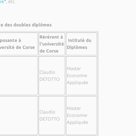
ée
"
, etc.
te des doubles diplômes
Rérérent à
posante à
Intitulé du
l'université
iversité de Corse
Diplômes
de Corse
Master
Claudio
Economie
DETOTTO
Appliquée
Master
Claudio
Economie
DETOTTO
Appliquée