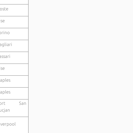
oste
ise
orino
agliari
assari
ise
aples
aples
Fort San
ucjan
iverpool