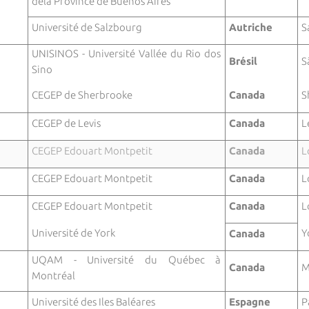
dela Province de Buenos Aires
Université de Salzbourg
Autriche
S
UNISINOS - Université Vallée du Rio dos
Brésil
S
Sino
CEGEP de Sherbrooke
Canada
S
CEGEP de Levis
Canada
L
CEGEP Edouart Montpetit
Canada
L
n
CEGEP Edouart Montpetit
Canada
L
n
CEGEP Edouart Montpetit
Canada
L
Université de York
Y
Canada
UQAM - Université du Québec à
Canada
M
Montréal
Université des Iles Baléares
Espagne
P