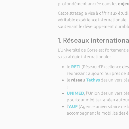
profondément ancrée dans les
enjeu
Cette stratégie vise à offrir aux étu
véritable expérience internationale, t
soutenant le développement durable d
1. Réseaux internation
L’Université de Corse est fortement
sa stratégie internationale :
le
RETI
(Réseau d’Excellence des 
réunissant aujourd’hui près de 30
le
réseau
Tethys
des universit
;
UNIMED
, l’Union des universit
pourtour méditerranéen autour
l
’
AUF
(Agence universitaire de 
accompagnent la mobilité des é