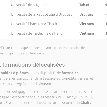
Université de N’Djaména
Tchad
N
Université de la République d’Uruguay
Uruguay
M
Université Pham Ngoc Thach
Vietnam
H
Université de médecine de Hanoi
Vietnam
H
DF) pour un usage en composante ou dans le cadre de
 est disponible sur demande
t formations délocalisées
doubles diplômes
et des dispositifs de
formation
angers, en particulier dans l’espace euro-méditerranéen et
rcours intégrés et bi-diplômants.
uction pédagogique, mobilité encadrée et reconnaissance
orsque c’est pertinent sur les réseaux RETI, Tethys, UNIMED,
on : Erasmus+, partenariats structurants comme la
Chaire