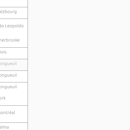
alzbourg
ão Leopoldo
herbrooke
evis
ongueuil
ongueuil
ongueuil
ork
ontréal
alma