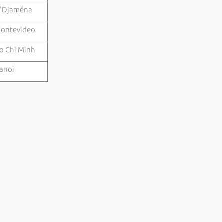
'Djaména
ontevideo
o Chi Minh
anoi