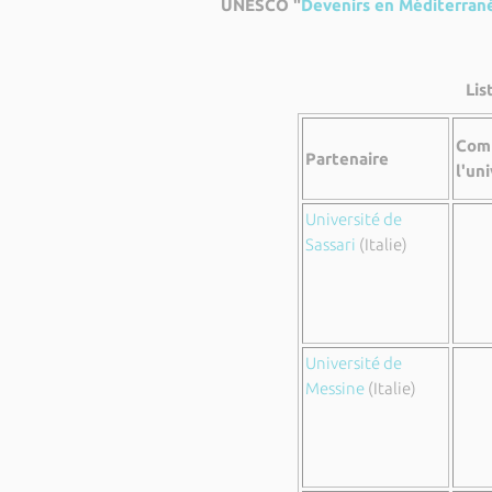
UNESCO "
Devenirs en Méditerran
Lis
Com
Partenaire
l'un
Université de
Sassari
(Italie)
Université de
Messine
(Italie)