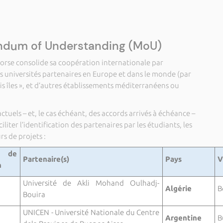
ndum of Understanding (MoU)
 Corse consolide sa coopération internationale par
s universités partenaires en Europe et dans le monde (par
ois îles », et d’autres établissements méditerranéens ou
tuels – et, le cas échéant, des accords arrivés à échéance –
iliter l’identification des partenaires par les étudiants, les
s de projets :
 de
Partenaire(s)
Pays
V
n
Université de Akli Mohand Oulhadj-
Algérie
B
Bouira
UNICEN - Université Nationale du Centre
Argentine
B