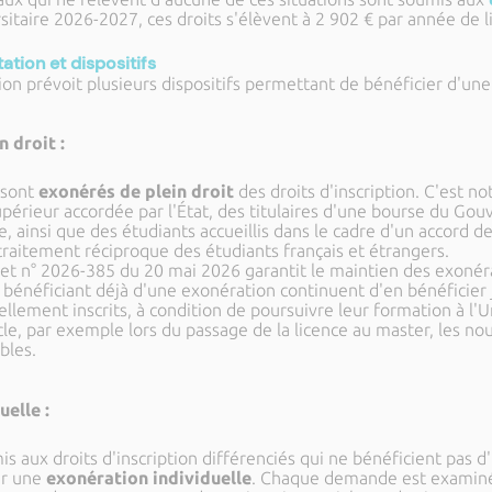
ersitaire 2026-2027, ces droits s'élèvent à 2 902 € par année de 
ation et dispositifs
ion prévoit plusieurs dispositifs permettant de bénéficier d'un
 droit :
 sont
exonérés de plein droit
des droits d'inscription. C'est n
érieur accordée par l'État, des titulaires d'une bourse du Gouv
, ainsi que des étudiants accueillis dans le cadre d'un accord 
 traitement réciproque des étudiants français et étrangers.
écret n° 2026-385 du 20 mai 2026 garantit le maintien des exoné
ts bénéficiant déjà d'une exonération continuent d'en bénéficie
uellement inscrits, à condition de poursuivre leur formation à l'U
e, par exemple lors du passage de la licence au master, les nou
bles.
elle :
is aux droits d'inscription différenciés qui ne bénéficient pas 
er une
exonération individuelle
. Chaque demande est examinée