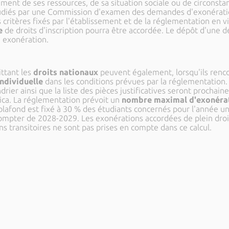
nt de ses ressources, de sa situation sociale ou de circonstanc
udiés par une Commission d'examen des demandes d'exonération i
 critères fixés par l'établissement et de la réglementation en v
e
de droits d'inscription pourra être accordée. Le dépôt d'une 
 exonération.
ittant les
droits nationaux
peuvent également, lorsqu'ils rencont
ndividuelle
dans les conditions prévues par la réglementation.
rier ainsi que la liste des pièces justificatives seront prochain
sica. La réglementation prévoit un
nombre maximal d'exonérat
lafond est fixé à 30 % des étudiants concernés pour l'année un
ompter de 2028-2029. Les exonérations accordées de plein droi
ons transitoires ne sont pas prises en compte dans ce calcul.