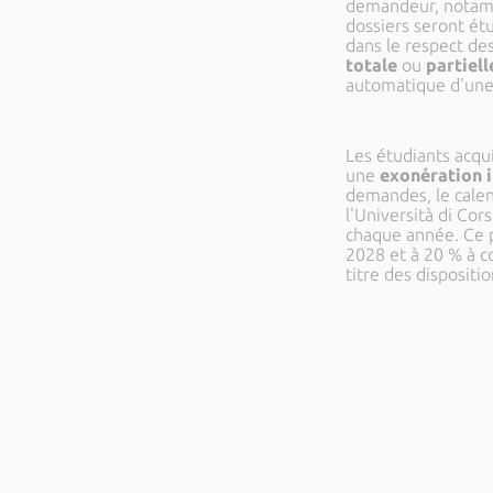
demandeur, notamme
dossiers seront ét
dans le respect des
totale
ou
partiell
automatique d'une
Les étudiants acqu
une
exonération i
demandes, le calend
l'Università di Cor
chaque année. Ce p
2028 et à 20 % à c
titre des dispositi