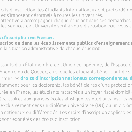
droits d'inscription des étudiants internationaux ont profondéme
et s’imposent désormais à toutes les universités
.
st attentive à accompagner chaque étudiant dans ses démarches d
 les services de l’Université sont à votre disposition pour vous
 d'inscription en France :
inscription dans les établissements publics d'enseignement 
lon la situation administrative de chaque étudiant.
tissants d'un État membre de l'Union européenne, de l'Espace
Andorre ou du Québec, ainsi que les étudiants bénéficiant de si
droits d'inscription nationaux correspondant au
ittent les
amment pour les doctorants, les bénéficiaires d'une protection i
rée en France, les étudiants rattachés à un foyer fiscal domicil
éparatoires aux grandes écoles ainsi que les étudiants inscrits e
ts exclusivement dans un diplôme universitaire (DU) ou un dipl
on nationaux ou différenciés. Les droits d'inscription applicables
s sont exonérés des droits d'inscription.
aux qui ne relèvent d'aucune de ces situations sont soumis aux