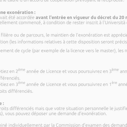
une exonération :
avait été accordée
avant l'entrée en vigueur du décret du 20
ellement commencé, à condition de rester inscrit à l'Università 
lière ou de parcours, le maintien de l'exonération est apprécié 
tion (les informations relatives à cette disposition seront préc
gement de cycle (par exemple de la licence vers le master), les 
ème
ème
tiez en 2
année de Licence et vous poursuivrez en 3
ann
fférenciés.
ème
ère
tiez en 3
année de Licence et vous poursuivrez en 1
anné
oits différenciés.
 :
oits différenciés mais que votre situation personnelle le justifie 
res), vous pouvez déposer une demande d'exonération.
iné individuellement par la Commission d'examen des demandes 