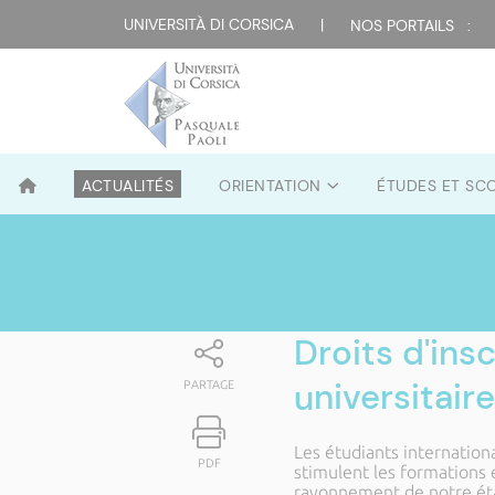
UNIVERSITÀ DI CORSICA
|
NOS PORTAILS :
ACTUALITÉS
ORIENTATION
ÉTUDES ET SC
Droits d'ins
universitai
PARTAGE
Les étudiants internationa
PDF
stimulent les formations 
rayonnement de notre éta