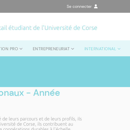
Se connecter
ail étudiant de l'Université de Corse
TION PRO
ENTREPRENEURIAT
INTERNATIONAL
tionaux - Année
de leurs parcours et de leurs profils, ils
iversité de Corse, ils contribuent au
 coopérations durables à l'échelle