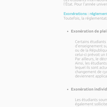
l'État. Pour l'année univ
Exonérations : réglement
Toutefois, la réglementat
Exonération de plein
Certains étudiants
d'enseignement sup
ou de la République
celui-ci prévoit un
Par ailleurs, le d
Ainsi, les étudian
lequel ils sont act
changement de cycl
deviennent applica
Exonération individu
Les étudiants soum
également sollicit