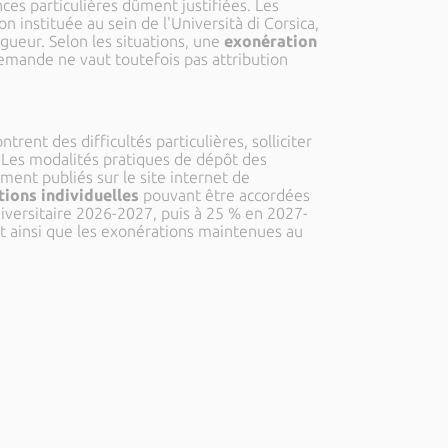
es particulières dûment justifiées. Les
nstituée au sein de l'Università di Corsica,
igueur. Selon les situations, une
exonération
demande ne vaut toutefois pas attribution
rent des difficultés particulières, solliciter
 Les modalités pratiques de dépôt des
ement publiés sur le site internet de
ions individuelles
pouvant être accordées
iversitaire 2026-2027, puis à 25 % en 2027-
t ainsi que les exonérations maintenues au