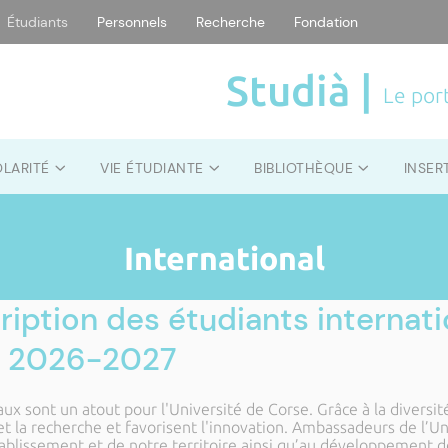
Étudiants
Personnels
Recherche
Fondation
Studià |
Le port
OLARITÉ
VIE ÉTUDIANTE
BIBLIOTHÈQUE
INSER
International
cription des étudiants interna
re 2026-2027
ux sont un atout pour l'Université de Corse. Grâce à la diversité 
et la recherche et favorisent l'innovation. Ambassadeurs de l’Un
blissement et de notre territoire ainsi qu’au développement de