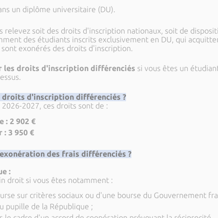
ans un diplôme universitaire (DU).
 relevez soit des droits d'inscription nationaux, soit de disposit
mment des étudiants inscrits exclusivement en DU, qui acquittent
 sont exonérés des droits d'inscription.
 les droits d'inscription différenciés
si vous êtes un étudian
dessus.
droits d'inscription différenciés ?
 2026-2027, ces droits sont de :
 : 2 902 €
 : 3 950 €
 exonération des frais différenciés ?
e :
n droit si vous êtes notamment :
ourse sur critères sociaux ou d'une bourse du Gouvernement fran
u pupille de la République ;
ns le cadre d'un accord de coopération prévoyant la réciprocité.