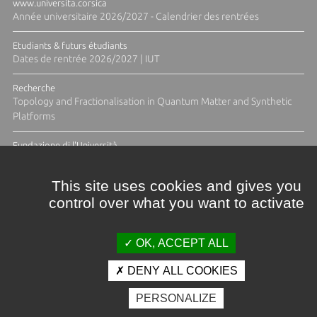
www.universita.corsica
Année universitaire 2026/2027 - Calendrier des rentrées
Etudiants & futurs étudiants
Dates de rentrée 2026/2027 | IUT
Recherche
Topology and Fractionalisation in Quantum Matter and Synthetic
Platforms
Fundazione di l'Università
Résidence Ange Tomasi "Lagune and Zeste" avec la photographe
Diane Moulenc
This site uses cookies and gives you
control over what you want to activate
ACTUS ET CALENDRIER ÉVÈNEMENTIEL
OK, ACCEPT ALL
DENY ALL COOKIES
Crédits et mentions légales
PERSONALIZE
Contacts
Plan d'accès
Espace presse
Photothèque