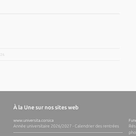
026
À la Une sur nos sites web
www.universita.corsica
Fund
Année universitaire 2026/2027 - Calendrier des rentrées
Rés
pho