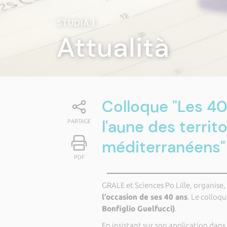
STUDIÀ
|
Attualità
Colloque "Les 40 a
l'aune des territo
PARTAGE
méditerranéens"
PDF
GRALE et Sciences Po Lille, organise,
l’occasion de ses 40 ans
. Le colloqu
Bonfiglio Guelfucci)
.
En insistant sur son application dans 