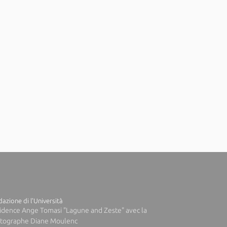
azione di l'Università
idence Ange Tomasi "Lagune and Zeste" avec la
tographe Diane Moulenc