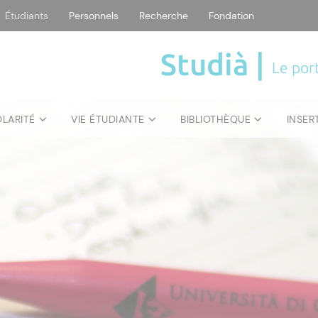
Étudiants
Personnels
Recherche
Fondation
Studià |
Le port
OLARITÉ
VIE ÉTUDIANTE
BIBLIOTHÈQUE
INSER