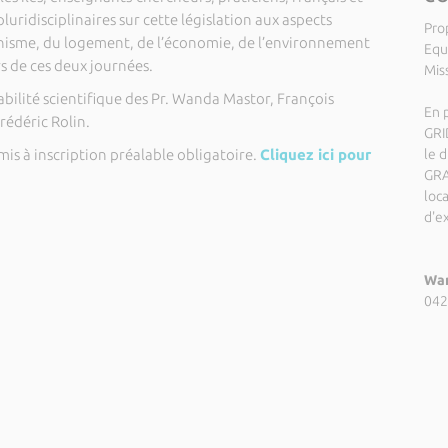
luridisciplinaires sur cette législation aux aspects
Pro
anisme, du logement, de l’économie, de l’environnement
Equ
 de ces deux journées.
Miss
abilité scientifique des Pr. Wanda Mastor, François
En p
rédéric Rolin.
GRI
mis à inscription préalable obligatoire.
Cliquez ici pour
le 
GRA
loc
d'ex
Wan
042