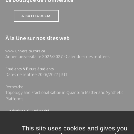
A BUTTEGUCCIA
À la Une sur nos sites web
www.universita.corsica
Année universitaire 2026/2027 - Calendrier des rentrées
Etudiants & futurs étudiants
Dates de rentrée 2026/2027 | IUT
Recherche
Topology and Fractionalisation in Quantum Matter and Synthetic
Platforms
Fundazione di l'Università
Résidence Ange Tomasi "Lagune and Zeste" avec la photographe
Diane Moulenc
This site uses cookies and gives you