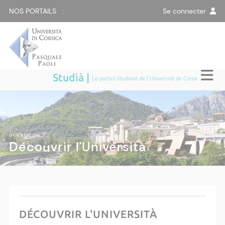
NOS PORTAILS :
Se connecter
Studià |
Le portail étudiant de l'Université de Corse
ORIENTATION
|
Découvrir l'Università
DÉCOUVRIR L'UNIVERSITÀ