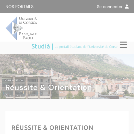
NOS PORTAILS :
Se connecter
Studià |
Le portail étudiant de l'Université de Corse
ORIENTATION
|
Réussite & Orientation
RÉUSSITE & ORIENTATION