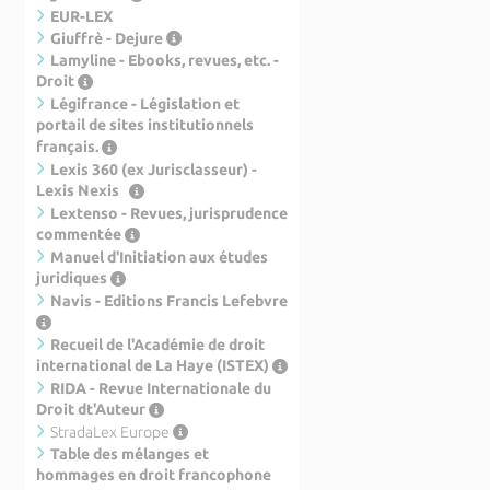
EUR-LEX
Giuffrè - Dejure
Lamyline - Ebooks, revues, etc. -
Droit
Légifrance - Législation et
portail de sites institutionnels
français.
Lexis 360 (ex Jurisclasseur) -
Lexis Nexis
Lextenso - Revues, jurisprudence
commentée
Manuel d'Initiation aux études
juridiques
Navis - Editions Francis Lefebvre
Recueil de l'Académie de droit
international de La Haye (ISTEX)
RIDA - Revue Internationale du
Droit dt'Auteur
StradaLex Europe
Table des mélanges et
hommages en droit francophone