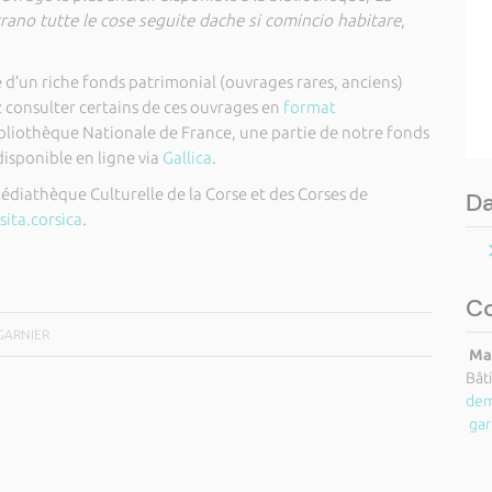
arrano tutte le cose seguite dache si comincio habitare
,
 d’un riche fonds patrimonial (ouvrages rares, anciens)
 consulter certains de ces ouvrages en
format
Bibliothèque Nationale de France, une partie de notre fonds
isponible en ligne via
Gallica
.
diathèque Culturelle de la Corse et des Corses de
Da
ita.corsica
.
C
 GARNIER
Mar
Bât
dem
gar