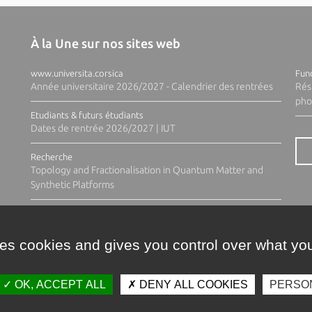
À la Une sur nos sites web
www.universita.corsica
Fund
Année universitaire 2026/2027 - Calendrier des rentrées
Rés
pho
Etudiants & futurs étudiants
Dates de rentrée 2026/2027 | IUT
Recherche
Topology and Fractionalisation in Quantum Matter and
Synthetic Platforms
ses cookies and gives you control over what you
OK, ACCEPT ALL
DENY ALL COOKIES
PERSO
Contacts
Plan d'accès
Espace 