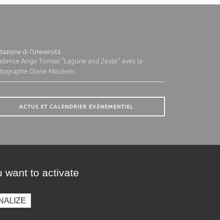
azione di l'Università
idence Ange Tomasi "Lagune and Zeste" avec la
tographe Diane Moulenc
ACTUS ET CALENDRIER ÉVÈNEMENTIEL
 want to activate
NALIZE
presse
Photothèque
Recrutement
Marchés publics
SE CONNECTER