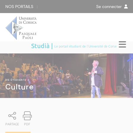
NOS PORTAILS :
Se connecter
Studià |
Le portail étudiant de l'Université de Corse
VIE ÉTUDIANTE
|
Culture
PARTAGE
PDF