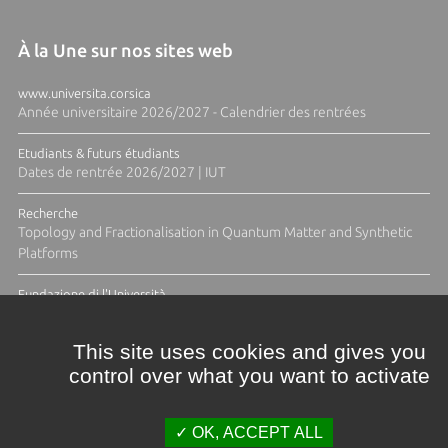
À la Une sur nos sites web
www.universita.corsica
Année universitaire 2026/2027 - Calendrier des rentrées
Etudiants & futurs étudiants
Dates de rentrée 2026/2027 | IUT
Recherche
Topology and Fractionalisation in Quantum Matter and Synthetic
Platforms
Fundazione di l'Università
Résidence Ange Tomasi "Lagune and Zeste" avec la photographe
Diane Moulenc
This site uses cookies and gives you
control over what you want to activate
ACTUS ET CALENDRIER ÉVÈNEMENTIEL
OK, ACCEPT ALL