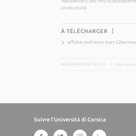
représentent des (micro-)écosystèmes
productivité.
À TÉLÉCHARGER
affiche confrence marc Gibernna
MARIE-FRANCOISE SALICETI
|
Mise à jour 
Suivre l'Università di Corsica