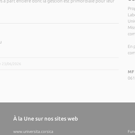
 à part entière dont la gestion est primordiale pour leur
Pro
Lab
Uni
Miss
com
u
En p
com
le 23/06/2026
MF 
061
À la Une sur nos sites web
www.universita.corsica
Fund