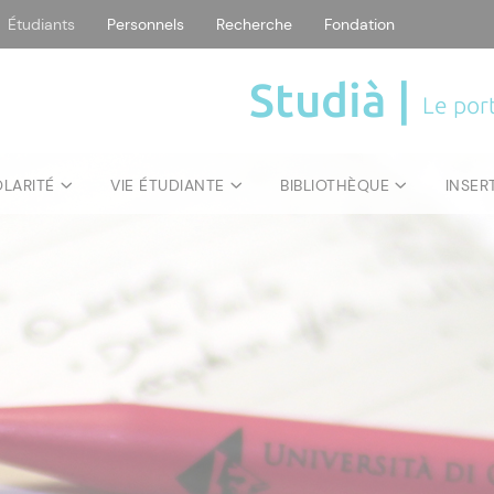
Étudiants
Personnels
Recherche
Fondation
Studià |
Le port
OLARITÉ
VIE ÉTUDIANTE
BIBLIOTHÈQUE
INSER