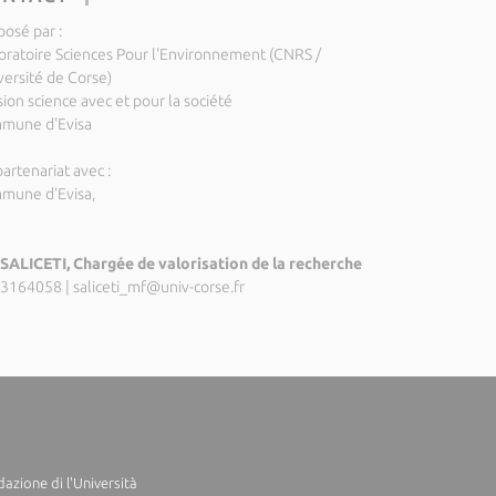
posé par :
oratoire Sciences Pour l'Environnement (CNRS /
versité de Corse)
ion science avec et pour la société
mune d'Evisa
artenariat avec :
mune d'Evisa,
SALICETI, Chargée de valorisation de la recherche
3164058
|
saliceti_mf@univ-corse.fr
azione di l'Università