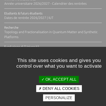
Année universitaire 2026/2027 - Calendrier des rentrées
Etudiants & futurs étudiants
Dates de rentrée 2026/2027 | IUT
Recherche
Topology and Fractionalisation in Quantum Matter and Synthetic
Platforms
Fundazione di l'Università
Résidence Ange Tomasi "Lagune and Zeste" avec la photographe
Diane Moulenc
This site uses cookies and gives you
control over what you want to activate
ACTUS ET CALENDRIER ÉVÈNEMENTIEL
OK, ACCEPT ALL
DENY ALL COOKIES
Crédits et mentions légales
PERSONALIZE
Contacts
Plan d'accès
Espace presse
Photothèque
Recrutement
Marchés publics