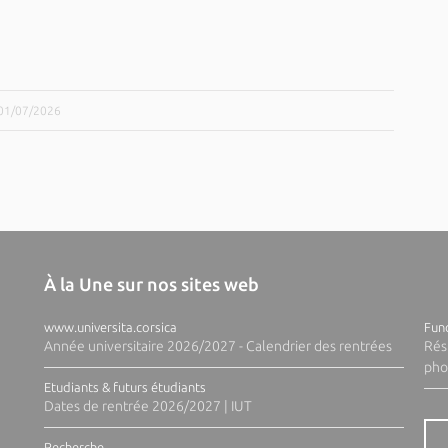
e 01/07/2026
À la Une sur nos sites web
www.universita.corsica
Fund
Année universitaire 2026/2027 - Calendrier des rentrées
Rés
pho
Etudiants & futurs étudiants
Dates de rentrée 2026/2027 | IUT
Recherche