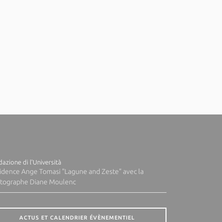
azione di l'Università
idence Ange Tomasi "Lagune and Zeste" avec la
tographe Diane Moulenc
ACTUS ET CALENDRIER ÉVÈNEMENTIEL