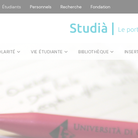
Étudiants
Personnels
Recherche
Fondation
Studià |
Le port
OLARITÉ
VIE ÉTUDIANTE
BIBLIOTHÈQUE
INSER