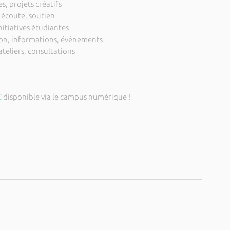
es, projets créatifs
 écoute, soutien
nitiatives étudiantes
tion, informations, événements
ateliers, consultations
C
disponible via le campus numérique !