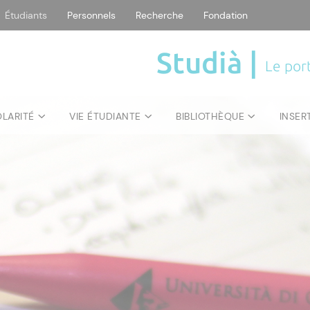
Étudiants
Personnels
Recherche
Fondation
Studià |
Le port
OLARITÉ
VIE ÉTUDIANTE
BIBLIOTHÈQUE
INSER