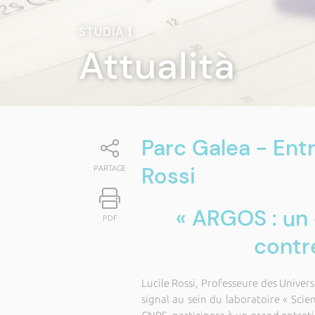
STUDIÀ
|
Attualità
Parc Galea - Entr
Rossi
PARTAGE
« ARGOS : un 
PDF
contr
Lucile Rossi, Professeure des Unive
signal au sein du laboratoire « Scie