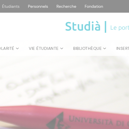
Étudiants
Personnels
Recherche
Fondation
Studià |
Le port
OLARITÉ
VIE ÉTUDIANTE
BIBLIOTHÈQUE
INSER