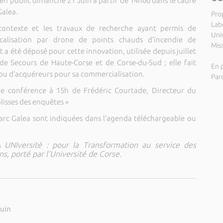
en public dimanche 21 Juin à partir de 14h00 dans le cadre
Galea.
Pro
Lab
 contexte et les travaux de recherche ayant permis de
Uni
alisation par drone de points chauds d’incendie de
Miss
a été déposé pour cette innovation, utilisée depuis juillet
 de Secours de Haute-Corse et de Corse-du-Sud ; elle fait
En p
 ou d’acquéreurs pour sa commercialisation.
Par
une conférence à 15h de Frédéric Courtade, Directeur du
olisses des enquêtes »
 Parc Galea sont indiquées dans l’agenda téléchargeable ou
IA UNIversité : pour la Transformation au service des
ns, porté par l’Université de Corse.
juin