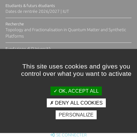
Etudiants & futurs étudiants
Dates de rentrée 2026/2027 | IUT
Recherche
Topology and Fractionalisation in Quantum Matter and Synthetic
Platforms
Fundazione di l'Università
Résidence Ange Tomasi "Lagune and Zeste" avec la photographe
Diane Moulenc
This site uses cookies and gives you
control over what you want to activate
ACTUS ET CALENDRIER ÉVÈNEMENTIEL
OK, ACCEPT ALL
DENY ALL COOKIES
Crédits et mentions légales
PERSONALIZE
Contacts
Plan d'accès
Espace presse
Photothèque
Recrutement
Marchés publics
SE CONNECTER