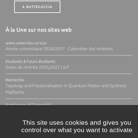
A BUTTEGUCCIA
À la Une sur nos sites web
www.universita.corsica
Année universitaire 2026/2027 - Calendrier des rentrées
Etudiants & futurs étudiants
Dates de rentrée 2026/2027 | IUT
Recherche
Topology and Fractionalisation in Quantum Matter and Synthetic
Platforms
Fundazione di l'Università
Résidence Ange Tomasi "Lagune and Zeste" avec la photographe
Diane Moulenc
This site uses cookies and gives you
control over what you want to activate