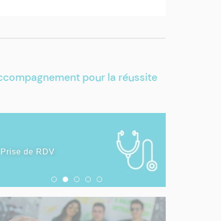
d’accompagnement pour la réussite
SANTÉ
Prise de RDV
Consulter un psychologue
Santé sexuelle
Forme et santé diététique