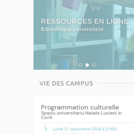
S'INSCRIRE
RESSOURCES EN LIGNE
SERVICES EN LIGNE
à l'Université de Corse
Bibliothèque Universitaire
Bibliothèque Universitaire
VIE DES CAMPUS
Programmation culturelle
Spaziu universitariu Natale Luciani in
Corti
Lundi 21 septembre 2026 à 21h00