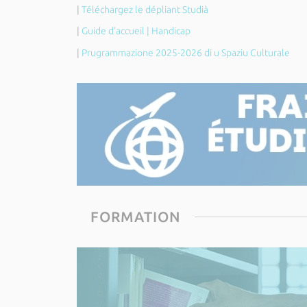
|
Téléchargez le dépliant Studià
|
Guide d'accueil | Handicap
|
Prugrammazione 2025-2026 di u Spaziu Culturale
FORMATION