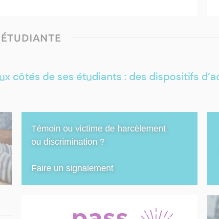
 septembre 2026
- 2026
 ÉTUDIANTE
tion Professionnelle « Assistance à la
alisation d'objets 3D » – 24 septembre 2026
aux côtés de ses étudiants : des dispositifs 
samedi 31 octobre 2026
de restitution du travail photographique de
Témoin ou victime de harcèlement
ou discrimination ?
is
Faire un signalement
tobre 2026
ion sur RIESCITA