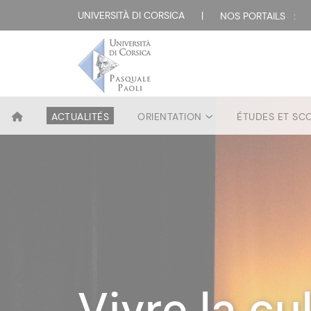
UNIVERSITÀ DI CORSICA
|
NOS PORTAILS :
ACTUALITÉS
ORIENTATION
ÉTUDES ET SC
Studià hè l
Vivre la cu
Une univer
500 000 d
Une univers