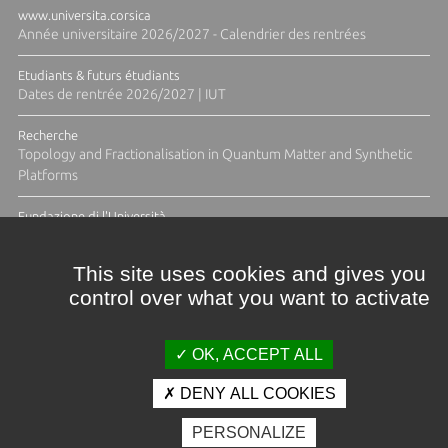
www.universita.corsica
Année universitaire 2026/2027 - Calendrier des rentrées
Etudiants & futurs étudiants
Dates de rentrée 2026/2027 | IUT
Recherche
Topology and Fractionalisation in Quantum Matter and Synthetic
Platforms
Fundazione di l'Università
Résidence Ange Tomasi "Lagune and Zeste" avec la photographe
Diane Moulenc
This site uses cookies and gives you
control over what you want to activate
ACTUS ET CALENDRIER ÉVÈNEMENTIEL
OK, ACCEPT ALL
DENY ALL COOKIES
Crédits et mentions légales
PERSONALIZE
Contacts
Plan d'accès
Espace presse
Photothèque