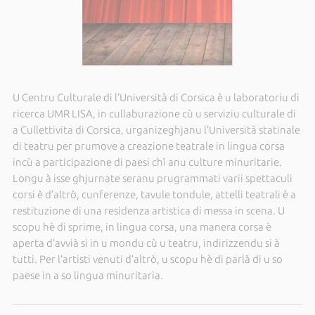
U Centru Culturale di l’Università di Corsica è u laboratoriu di
ricerca UMR LISA, in cullaburazione cù u serviziu culturale di
a Cullettivita di Corsica, urganizeghjanu l’Università statinale
di teatru per prumove a creazione teatrale in lingua corsa
incù a participazione di paesi chì anu culture minuritarie.
Longu à isse ghjurnate seranu prugrammati varii spettaculi
corsi è d’altrò, cunferenze, tavule tondule, attelli teatrali è a
restituzione di una residenza artistica di messa in scena. U
scopu hè di sprime, in lingua corsa, una manera corsa è
aperta d’avvià si in u mondu cù u teatru, indirizzendu si à
tutti. Per l’artisti venuti d’altrò, u scopu hè di parlà di u so
paese in a so lingua minuritaria.