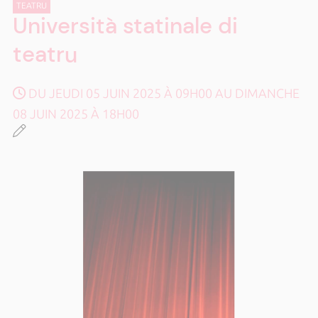
TEATRU
Università statinale di
teatru
DU JEUDI 05 JUIN 2025 À 09H00 AU DIMANCHE
08 JUIN 2025 À 18H00