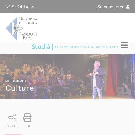
NOS PORTAILS :
Se connecter
Studià |
Le portail étudiant de l'Université de Corse
VIE ÉTUDIANTE
|
Culture
PARTAGE
PDF