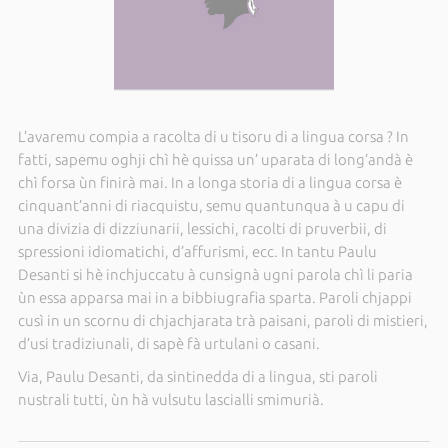
L’avaremu compia a racolta di u tisoru di a lingua corsa ? In
fatti, sapemu oghji chì hè quissa un’ uparata di long’andà è
chì forsa ùn finirà mai. In a longa storia di a lingua corsa è
cinquant’anni di riacquistu, semu quantunqua à u capu di
una divizia di dizziunarii, lessichi, racolti di pruverbii, di
spressioni idiomatichi, d’affurismi, ecc. In tantu Paulu
Desanti si hè inchjuccatu à cunsignà ugni parola chì li paria
ùn essa apparsa mai in a bibbiugrafia sparta. Paroli chjappi
cusì in un scornu di chjachjarata trà paisani, paroli di mistieri,
d’usi tradiziunali, di sapè fà urtulani o casani.
Via, Paulu Desanti, da sintinedda di a lingua, sti paroli
nustrali tutti, ùn hà vulsutu lascialli smimurià.