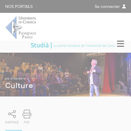
NOS PORTAILS :
Se connecter
Studià |
Le portail étudiant de l'Université de Corse
VIE ÉTUDIANTE
|
Culture
PARTAGE
PDF