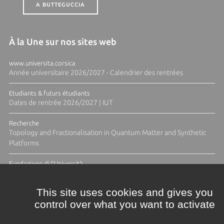
A BUTTEGUCCIA
À la Une sur nos sites web
www.universita.corsica
Année universitaire 2026/2027 - Calendrier des rentrées
Etudiants & futurs étudiants
Dates de rentrée 2026/2027 | IUT
Recherche
Topology and Fractionalisation in Quantum Matter and Synthetic
Platforms
Fundazione di l'Università
Résidence Ange Tomasi "Lagune and Zeste" avec la photographe
Diane Moulenc
This site uses cookies and gives you
control over what you want to activate
ACTUS ET CALENDRIER ÉVÈNEMENTIEL