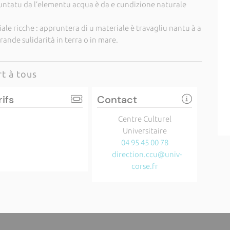
untatu da l’elementu acqua è da e cundizione naturale
iale ricche : appruntera di u materiale è travagliu nantu à a
ande sulidarità in terra o in mare.
t à tous
rifs
Contact
Centre Culturel
Universitaire
04 95 45 00 78
direction.ccu@univ-
corse.fr