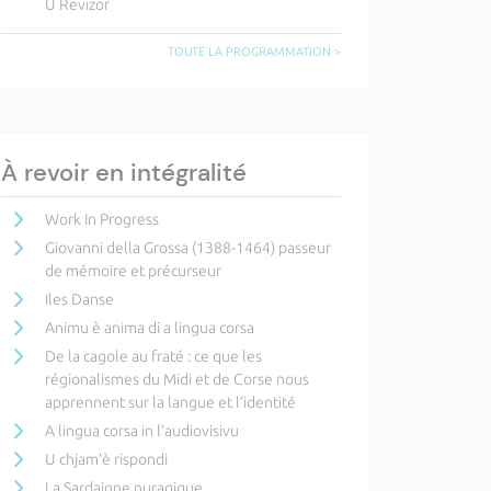
U Revizor
TOUTE LA PROGRAMMATION >
À revoir en intégralité
Work In Progress
Giovanni della Grossa (1388-1464) passeur
de mémoire et précurseur
Iles Danse
Animu è anima di a lingua corsa
De la cagole au fraté : ce que les
régionalismes du Midi et de Corse nous
apprennent sur la langue et l’identité
A lingua corsa in l’audiovisivu
U chjam’è rispondi
La Sardaigne nuragique