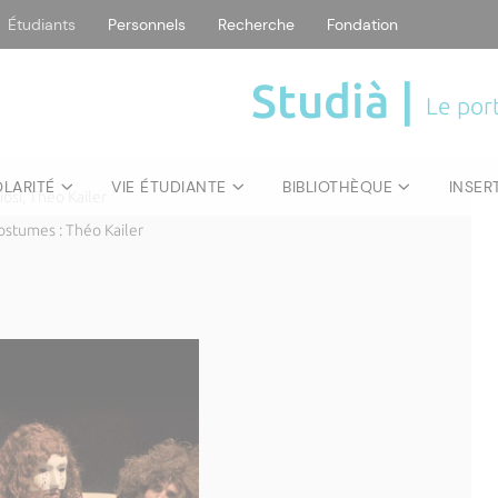
Étudiants
Personnels
Recherche
Fondation
jaccio
Studià |
Le port
 À 18H30
OLARITÉ
VIE ÉTUDIANTE
BIBLIOTHÈQUE
INSER
iosi, Théo Kailer
stumes : Théo Kailer