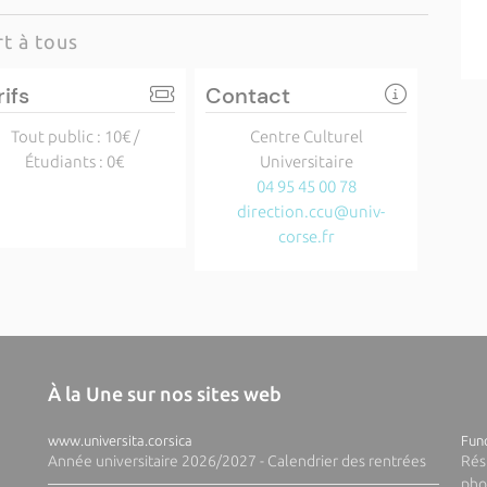
t à tous
rifs
Contact
Tout public : 10€ /
Centre Culturel
Étudiants : 0€
Universitaire
04 95 45 00 78
direction.ccu@univ-
corse.fr
À la Une sur nos sites web
www.universita.corsica
Fund
Année universitaire 2026/2027 - Calendrier des rentrées
Rés
pho