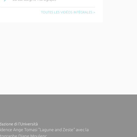
TOUTES LES VIDÉOS INTÉGRALES >
azione di l'Università
idence Ange Tomasi "Lagune and Zeste" avec la
tographe Diane Moulenc