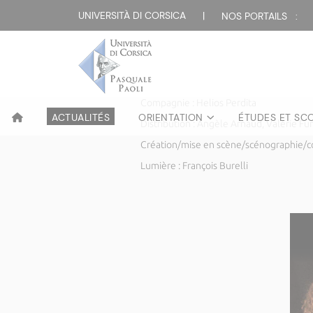
TEATRU
UNIVERSITÀ DI CORSICA
|
NOS PORTAILS :
L’impromptu d’A
PARTAGE
MARDI 12 NOVEMBRE 2024
Helios Perdita
PDF
Compagnie : Helios Perdita
ACTUALITÉS
ORIENTATION
ÉTUDES ET SC
Distribution : Angèle Arnaud, Valérie Fur
Création/mise en scène/scénographie/co
Lumière : François Burelli