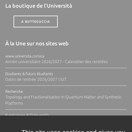
La boutique de l'Università
A BUTTEGUCCIA
À la Une sur nos sites web
www.universita.corsica
Année universitaire 2026/2027 - Calendrier des rentrées
Etudiants & futurs étudiants
Dates de rentrée 2026/2027 | IUT
Recherche
Topology and Fractionalisation in Quantum Matter and Synthetic
Platforms
Fundazione di l'Università
Résidence Ange Tomasi "Lagune and Zeste" avec la photographe
Diane Moulenc