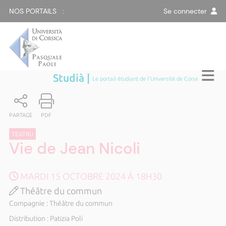
NOS PORTAILS :
Se connecter
Studià |
Le portail étudiant de l'Université de Corse
PARTAGE
PDF
TEATRU
Vie de Jean Nicoli
MARDI 15 OCTOBRE 2024 À 18H30
Théâtre du commun
Compagnie : Théâtre du commun
Distribution : Patizia Poli