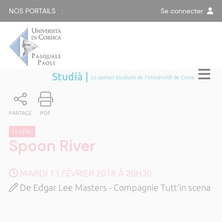
NOS PORTAILS :
Se connecter
Studià |
Le portail étudiant de l'Université de Corse
PARTAGE
PDF
TEATRU
Spoon River
MARDI 13 FÉVRIER 2018 À 20H30
De Edgar Lee Masters - Compagnie Tutt'in scena