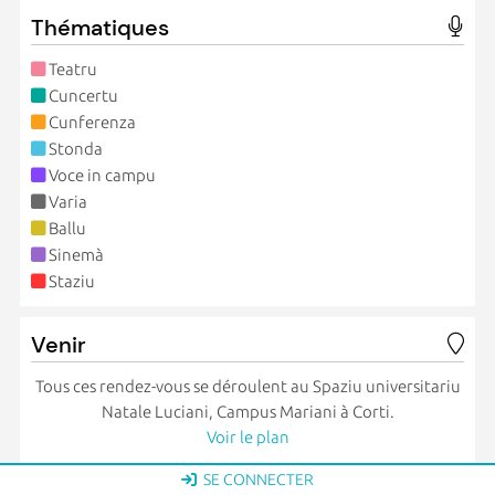
Thématiques
Teatru
Cuncertu
Cunferenza
Stonda
Voce in campu
Varia
Ballu
Sinemà
Staziu
Venir
Tous ces rendez-vous se déroulent au Spaziu universitariu
Natale Luciani, Campus Mariani à Corti.
Voir le plan
SE CONNECTER