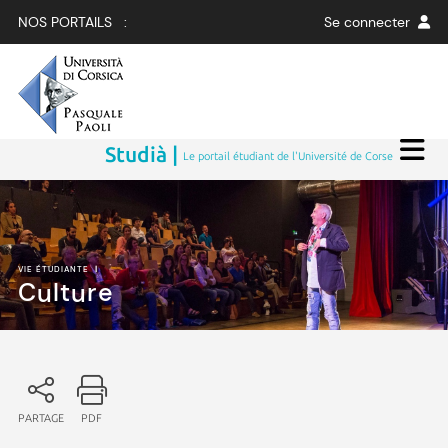
NOS PORTAILS :
Se connecter
Studià |
Le portail étudiant de l'Université de Corse
VIE ÉTUDIANTE
|
Culture
PARTAGE
PDF