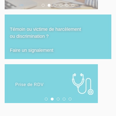
Témoin ou victime de harcèlement
ou discrimination ?
Faire un signalement
SANTÉ
Prise de RDV
Consulter un psychologue
Santé sexuelle
Forme et santé diététique