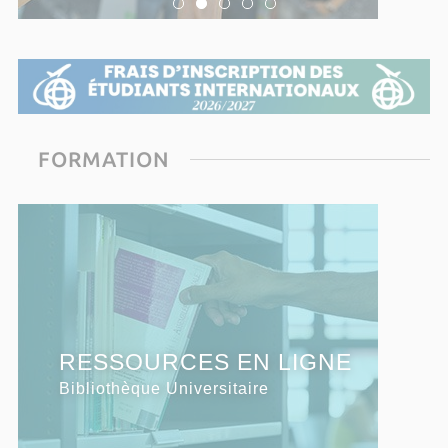
FORMATION
S'INSCRIRE
RESSOURCES EN LIGNE
SERVICES EN LIGNE
à l'Université de Corse
Bibliothèque Universitaire
Bibliothèque Universitaire