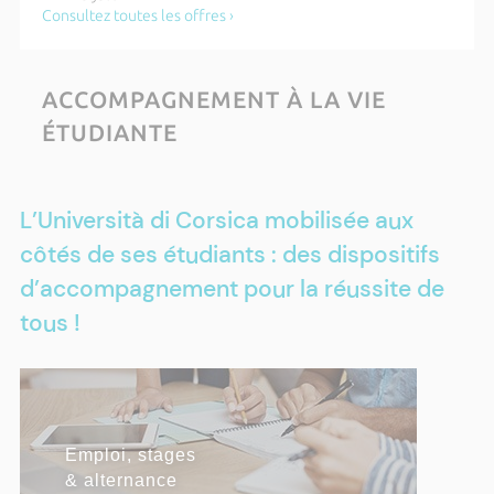
Roisin Lambert
Consultez toutes les offres ›
Mardi 20 octobre 2026 de 18h00 à 21h00
Cérémonie des majors - apprentis
ACCOMPAGNEMENT À LA VIE
Du lundi 20 juillet 2026 au samedi 31 octobre 2026
ÉTUDIANTE
Etudiants, déclarez votre situation sur
RIESCITA
Plus d'actualités ›
L’Università di Corsica mobilisée aux
côtés de ses étudiants : des dispositifs
d’accompagnement pour la réussite de
tous !
RÉUSSITE & INSERTION
Emploi, stages
Contrat pédagogique de
Pôle Pépite
Contrat d'apprentissage
Certifications
& alternance
Réussite
PROFESSIONNELLE