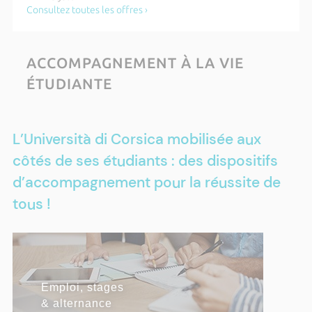
Roisin Lambert
Consultez toutes les offres ›
Mardi 20 octobre 2026 de 18h00 à 21h00
Cérémonie des majors - apprentis
ACCOMPAGNEMENT À LA VIE
Du lundi 20 juillet 2026 au samedi 31 octobre 2026
ÉTUDIANTE
Etudiants, déclarez votre situation sur
RIESCITA
Plus d'actualités ›
L’Università di Corsica mobilisée aux
côtés de ses étudiants : des dispositifs
d’accompagnement pour la réussite de
tous !
RÉUSSITE & INSERTION
Emploi, stages
Contrat pédagogique de
Pôle Pépite
Contrat d'apprentissage
Certifications
& alternance
Réussite
PROFESSIONNELLE