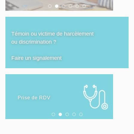
Témoin ou victime de harcèlement
ou discrimination ?
Faire un signalement
SANTÉ
Prise de RDV
Consulter un psychologue
Santé sexuelle
Forme et santé diététique