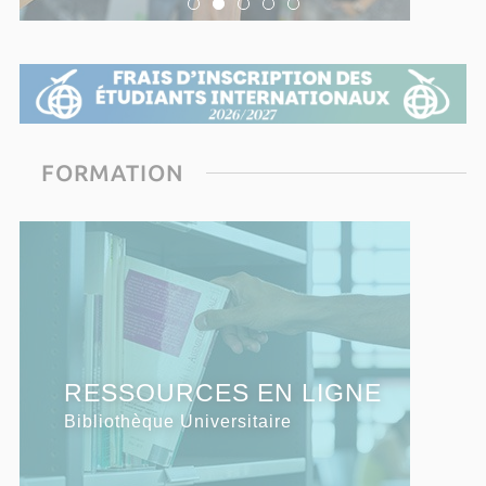
FORMATION
S'INSCRIRE
RESSOURCES EN LIGNE
SERVICES EN LIGNE
à l'Université de Corse
Bibliothèque Universitaire
Bibliothèque Universitaire