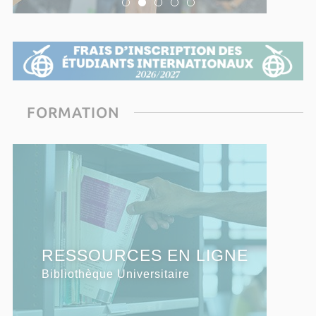
FORMATION
S'INSCRIRE
RESSOURCES EN LIGNE
SERVICES EN LIGNE
à l'Université de Corse
Bibliothèque Universitaire
Bibliothèque Universitaire