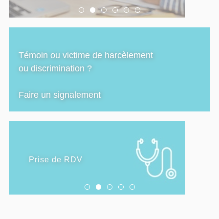
Témoin ou victime de harcèlement
ou discrimination ?
Faire un signalement
SANTÉ
Prise de RDV
Consulter un psychologue
Santé sexuelle
Forme et santé diététique