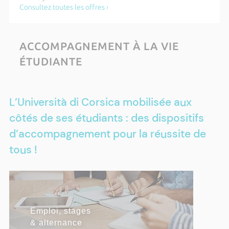
Roisin Lambert
Consultez toutes les offres ›
Mardi 20 octobre 2026 de 18h00 à 21h00
Cérémonie des majors - apprentis
ACCOMPAGNEMENT À LA VIE
Du lundi 20 juillet 2026 au samedi 31 octobre 2026
ÉTUDIANTE
Etudiants, déclarez votre situation sur
RIESCITA
Plus d'actualités ›
L’Università di Corsica mobilisée aux
côtés de ses étudiants : des dispositifs
d’accompagnement pour la réussite de
tous !
RÉUSSITE & INSERTION
Emploi, stages
Contrat pédagogique de
Pôle Pépite
Contrat d'apprentissage
Certifications
& alternance
Réussite
PROFESSIONNELLE