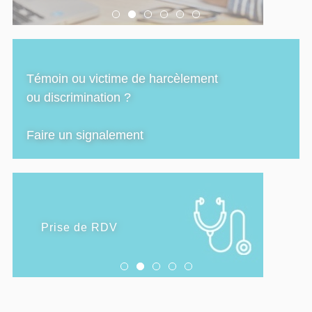
Témoin ou victime de harcèlement
ou discrimination ?
Faire un signalement
SANTÉ
Prise de RDV
Consulter un psychologue
Santé sexuelle
Forme et santé diététique