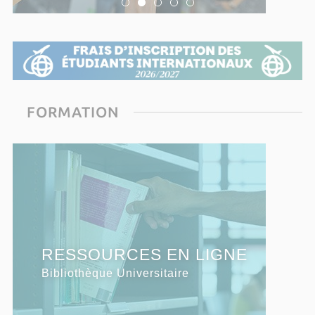
FORMATION
S'INSCRIRE
RESSOURCES EN LIGNE
SERVICES EN LIGNE
à l'Université de Corse
Bibliothèque Universitaire
Bibliothèque Universitaire