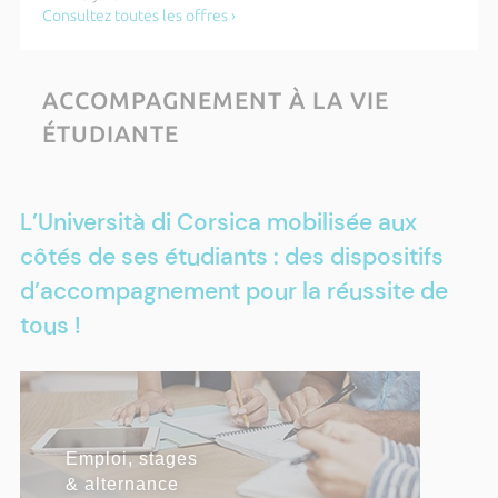
Roisin Lambert
Consultez toutes les offres ›
Mardi 20 octobre 2026 de 18h00 à 21h00
Cérémonie des majors - apprentis
ACCOMPAGNEMENT À LA VIE
Du lundi 20 juillet 2026 au samedi 31 octobre 2026
ÉTUDIANTE
Etudiants, déclarez votre situation sur
RIESCITA
Plus d'actualités ›
L’Università di Corsica mobilisée aux
côtés de ses étudiants : des dispositifs
d’accompagnement pour la réussite de
tous !
RÉUSSITE & INSERTION
Emploi, stages
Contrat pédagogique de
Pôle Pépite
Contrat d'apprentissage
Certifications
& alternance
Réussite
PROFESSIONNELLE