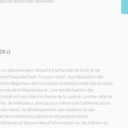
es de recherches labélisées.
(IEJ)
est un département rattaché à la Faculté de droit et de
orse Pasquale Paoli. Il a pour objet : la préparation des
entres Régionaux de Formation professionnelle des Avocats
ionale de la Magistrature ; une sensibilisation des
ctivités entrant dans le champ de la Justice, comme celle de
ffier, de médiateur, ainsi qu’aux métiers de l’administration
gendarmerie ; le développement des relations et des
t les professions judiciaires et parajudiciaires,
férences et de journées d’information sur les métiers du