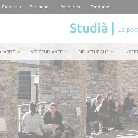
Étudiants
Personnels
Recherche
Fondation
Studià |
Le port
OLARITÉ
VIE ÉTUDIANTE
BIBLIOTHÈQUE
INSER