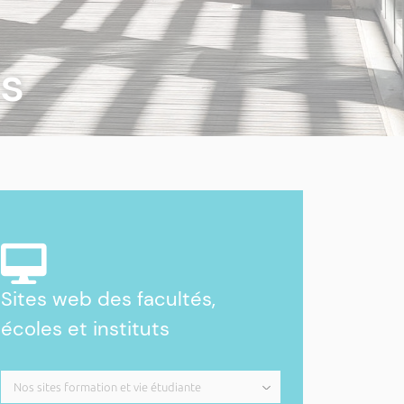
ts
Sites web des facultés,
écoles et instituts