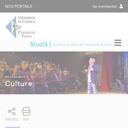
NOS PORTAILS :
Se connecter
Studià |
Le portail étudiant de l'Université de Corse
VIE ÉTUDIANTE
|
Culture
PARTAGE
PDF