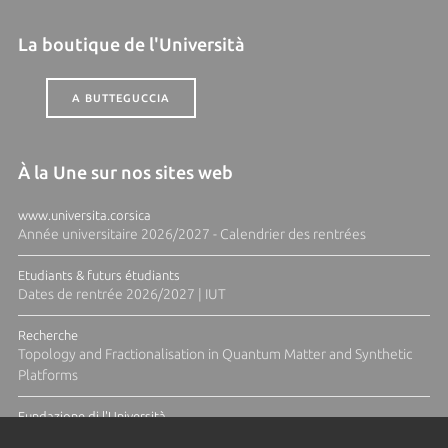
La boutique de l'Università
A BUTTEGUCCIA
À la Une sur nos sites web
www.universita.corsica
Année universitaire 2026/2027 - Calendrier des rentrées
Etudiants & futurs étudiants
Dates de rentrée 2026/2027 | IUT
Recherche
Topology and Fractionalisation in Quantum Matter and Synthetic
Platforms
Fundazione di l'Università
Résidence Ange Tomasi "Lagune and Zeste" avec la photographe