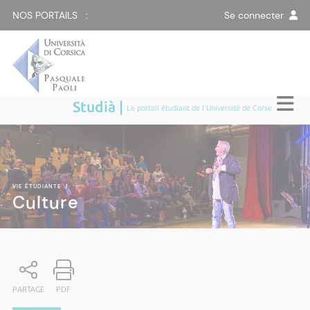
NOS PORTAILS :
Se connecter
Studià |
Le portail étudiant de l'Université de Corse
VIE ÉTUDIANTE
|
Culture
PARTAGE
PDF