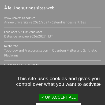
À la Une sur nos sites web
www.universita.corsica
Année universitaire 2026/2027 - Calendrier des rentrées
Etudiants & futurs étudiants
Dates de rentrée 2026/2027 | IUT
Recherche
Topology and Fractionalisation in Quantum Matter and Synthetic
Platforms
Fundazione di l'Università
Résidence Ange Tomasi "Lagune and Zeste" avec la photographe
Diane Moulenc
This site uses cookies and gives you
control over what you want to activate
ACTUS ET CALENDRIER ÉVÈNEMENTIEL
OK, ACCEPT ALL